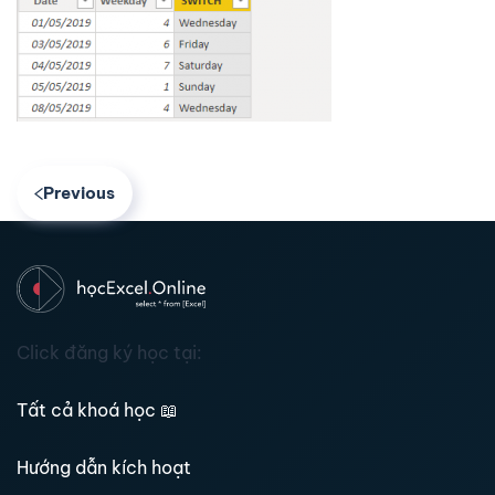
Previous
Click đăng ký học tại:
Tất cả khoá học
📖
Hướng dẫn kích hoạt