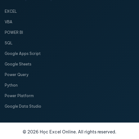
EXCEL
VBA
POWER BI
SQL
Google Apps Script
Google Sheets
Power Query
Python
Power Platform
Google Data Studio
©
2026
Học Excel Online. All rights reserved.