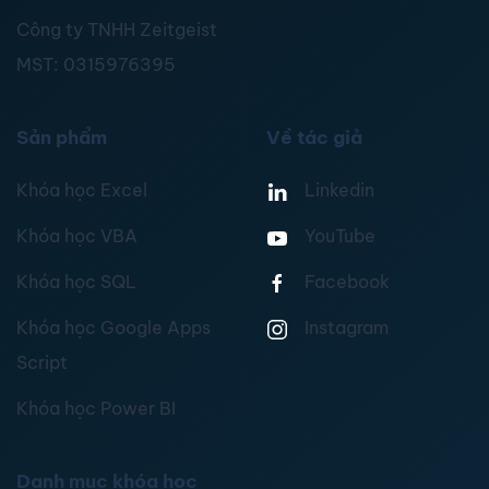
Công ty TNHH Zeitgeist
MST:
0315976395
Sản phẩm
Về tác giả
Khóa học Excel
Linkedin
Khóa học VBA
YouTube
Khóa học SQL
Facebook
Khóa học Google Apps
Instagram
Script
Khóa học Power BI
Danh mục khóa học