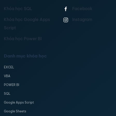
Khóa học SQL
Facebook
Khóa học Google Apps
Instagram
Script
Khóa học Power BI
Danh mục khóa học
EXCEL
VBA
POWER BI
SQL
Google Apps Script
Google Sheets