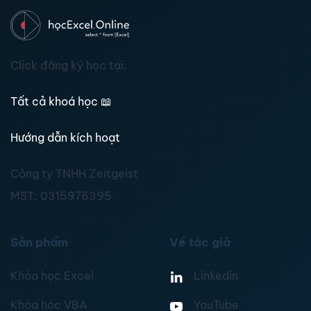
Click đăng ký học tại:
Tất cả khoá học
📖
Hướng dẫn kích hoạt
Công ty TNHH Zeitgeist
MST:
0315976395
Sản phẩm
Về tác giả
Khóa học Excel
Linkedin
Khóa học VBA
YouTube