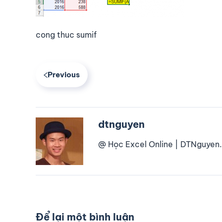
cong thuc sumif
Previous
dtnguyen
@ Học Excel Online | DTNguyen.
Để lại một bình luận