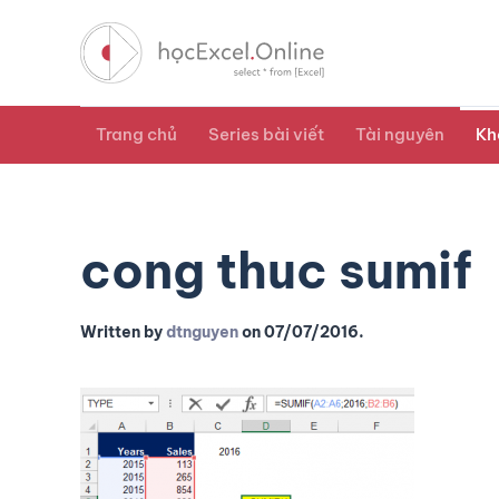
Trang chủ
Series bài viết
Tài nguyên
Kh
cong thuc sumif
Written by
dtnguyen
on
07/07/2016
.