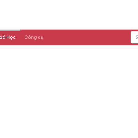
oá Học
Công cụ