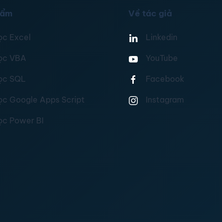
hẩm
Về tác giả
ọc Excel
Linkedin
ọc VBA
YouTube
ọc SQL
Facebook
ọc Google Apps Script
Instagram
ọc Power BI