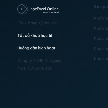
Sản p
Khóa h
Click đăng ký học tại:
Khóa h
Tất cả khoá học
📖
Khóa h
Hướng dẫn kích hoạt
Khóa h
Khóa h
Công ty TNHH Zeitgeist
MST:
0315976395