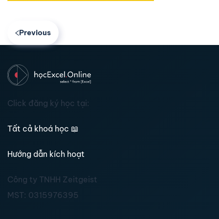
Previous
Click đăng ký học tại:
Tất cả khoá học
📖
Hướng dẫn kích hoạt
Công ty TNHH Zeitgeist
MST:
0315976395