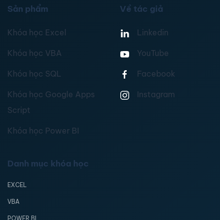
Sản phẩm
Về tác giả
Khóa học Excel
Linkedin
Khóa học VBA
YouTube
Khóa học SQL
Facebook
Khóa học Google Apps
Instagram
Script
Khóa học Power BI
Danh mục khóa học
EXCEL
VBA
POWER BI