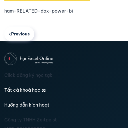
ham-RELATED-dax-power-bi
Previous
Click đăng ký học tại:
Tất cả khoá học
📖
Hướng dẫn kích hoạt
Công ty TNHH Zeitgeist