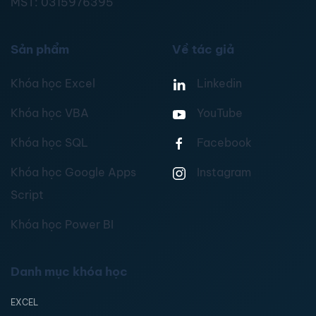
MST:
0315976395
Sản phẩm
Về tác giả
Khóa học Excel
Linkedin
Khóa học VBA
YouTube
Khóa học SQL
Facebook
Khóa học Google Apps
Instagram
Script
Khóa học Power BI
Danh mục khóa học
EXCEL