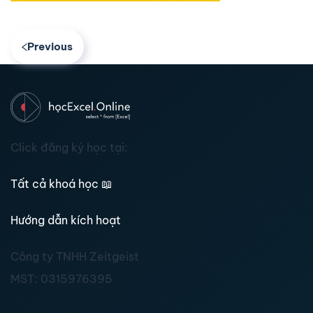
Previous
Click đăng ký học tại:
Tất cả khoá học
📖
Hướng dẫn kích hoạt
Công ty TNHH Zeitgeist
MST:
0315976395