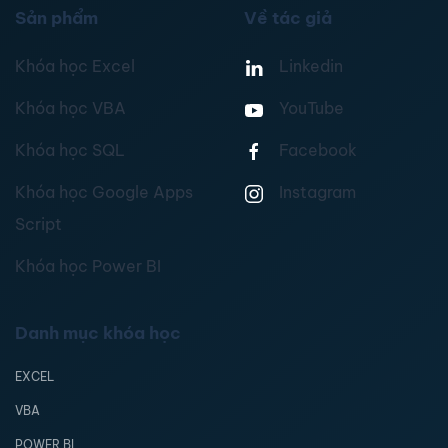
Sản phẩm
Về tác giả
Khóa học Excel
Linkedin
Khóa học VBA
YouTube
Khóa học SQL
Facebook
Khóa học Google Apps
Instagram
Script
Khóa học Power BI
Danh mục khóa học
EXCEL
VBA
POWER BI