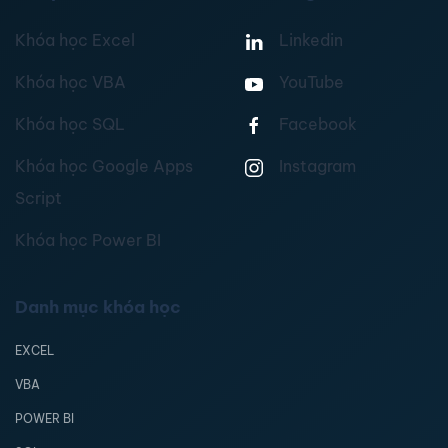
Khóa học Excel
Linkedin
Khóa học VBA
YouTube
Khóa học SQL
Facebook
Khóa học Google Apps
Instagram
Script
Khóa học Power BI
Danh mục khóa học
EXCEL
VBA
POWER BI