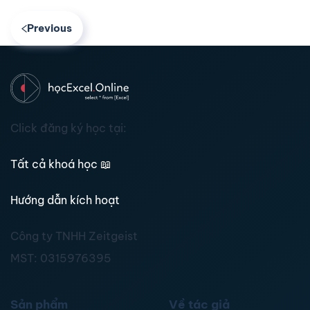
Previous
Click đăng ký học tại:
Tất cả khoá học
📖
Hướng dẫn kích hoạt
Công ty TNHH Zeitgeist
MST:
0315976395
Sản phẩm
Về tác giả