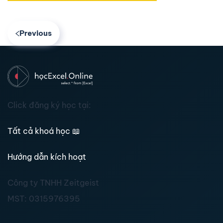
Previous
Click đăng ký học tại:
Tất cả khoá học
📖
Hướng dẫn kích hoạt
Công ty TNHH Zeitgeist
MST:
0315976395