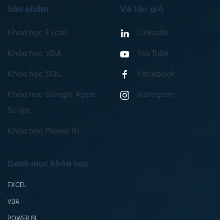
Sản phẩm
Về tác giả
Khóa học Excel
Linkedin
Khóa học VBA
YouTube
Khóa học SQL
Facebook
Khóa học Google Apps
Instagram
Script
Khóa học Power BI
Danh mục khóa học
EXCEL
VBA
POWER BI