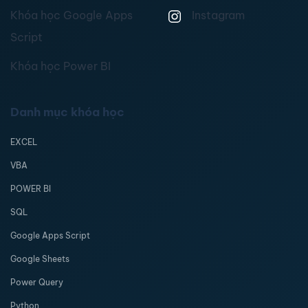
Khóa học Google Apps
Instagram
Script
Khóa học Power BI
Danh mục khóa học
EXCEL
VBA
POWER BI
SQL
Google Apps Script
Google Sheets
Power Query
Python