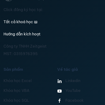
Click đăng ký học tại:
Tất cả khoá học
📖
Hướng dẫn kích hoạt
Công ty TNHH Zeitgeist
MST:
0315976395
Sản phẩm
Về tác giả
Khóa học Excel
Linkedin
Khóa học VBA
YouTube
Khóa học SQL
Facebook