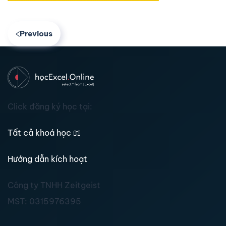
Previous
Click đăng ký học tại:
Tất cả khoá học
📖
Hướng dẫn kích hoạt
Công ty TNHH Zeitgeist
MST:
0315976395