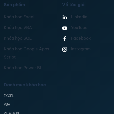
Sản phẩm
Về tác giả
Khóa học Excel
Linkedin
Khóa học VBA
YouTube
Khóa học SQL
Facebook
Khóa học Google Apps
Instagram
Script
Khóa học Power BI
Danh mục khóa học
EXCEL
VBA
POWER BI