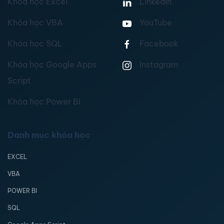
Khóa học Excel
Linkedin
Khóa học VBA
YouTube
Khóa học SQL
Facebook
Khóa học Google Apps
Instagram
Script
Khóa học Power BI
Danh mục khóa học
EXCEL
VBA
POWER BI
SQL