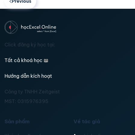
Previous
Click đăng ký học tại:
Tất cả khoá học
📖
Hướng dẫn kích hoạt
Công ty TNHH Zeitgeist
MST:
0315976395
Sản phẩm
Về tác giả