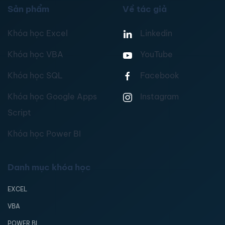
Sản phẩm
Về tác giả
Khóa học Excel
Linkedin
Khóa học VBA
YouTube
Khóa học SQL
Facebook
Khóa học Google Apps
Instagram
Script
Khóa học Power BI
Danh mục khóa học
EXCEL
VBA
POWER BI