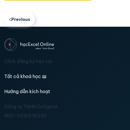
Previous
Click đăng ký học tại:
Tất cả khoá học
📖
Hướng dẫn kích hoạt
Công ty TNHH Zeitgeist
MST:
0315976395