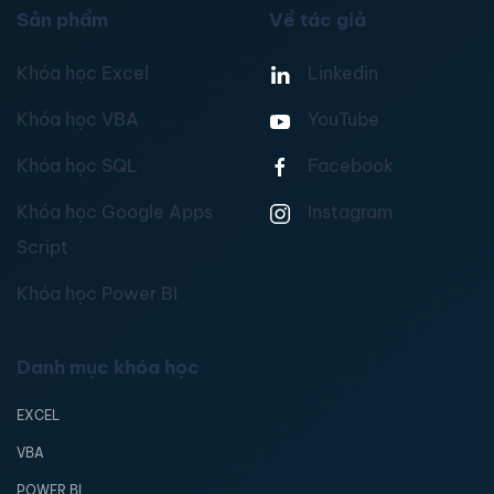
Sản phẩm
Về tác giả
Khóa học Excel
Linkedin
Khóa học VBA
YouTube
Khóa học SQL
Facebook
Khóa học Google Apps
Instagram
Script
Khóa học Power BI
Danh mục khóa học
EXCEL
VBA
POWER BI