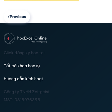
Previous
Click đăng ký học tại:
Tất cả khoá học
📖
Hướng dẫn kích hoạt
Công ty TNHH Zeitgeist
MST:
0315976395