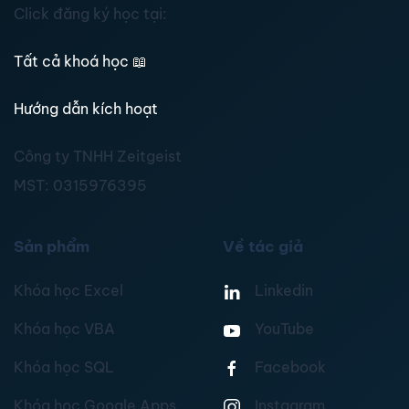
Click đăng ký học tại:
Tất cả khoá học
📖
Hướng dẫn kích hoạt
Công ty TNHH Zeitgeist
MST:
0315976395
Sản phẩm
Về tác giả
Khóa học Excel
Linkedin
Khóa học VBA
YouTube
Khóa học SQL
Facebook
Khóa học Google Apps
Instagram