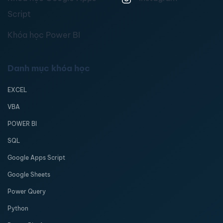
Script
Khóa học Power BI
Danh mục khóa học
EXCEL
VBA
POWER BI
SQL
Google Apps Script
Google Sheets
Power Query
Python