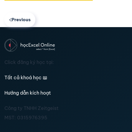
Previous
Click đăng ký học tại:
Tất cả khoá học
📖
Hướng dẫn kích hoạt
Công ty TNHH Zeitgeist
MST:
0315976395