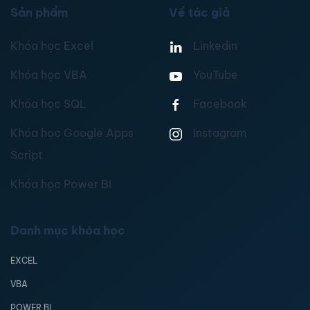
Sản phẩm
Về tác giả
Khóa học Excel
Linkedin
Khóa học VBA
YouTube
Khóa học SQL
Facebook
Khóa học Google Apps
Instagram
Script
Khóa học Power BI
Danh mục khóa học
EXCEL
VBA
POWER BI