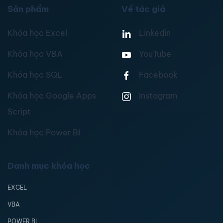
Sản phẩm
Về tác giả
Khóa học Excel
Linkedin
Khóa học VBA
YouTube
Khóa học SQL
Facebook
Khóa học Google Apps
Instagram
Script
Khóa học Power BI
Danh mục khóa học
EXCEL
VBA
POWER BI