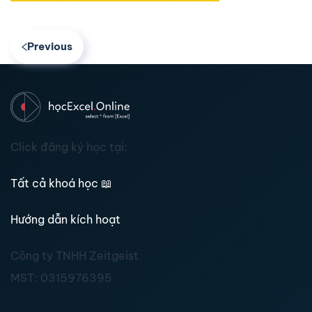
Previous
Click đăng ký học tại:
Tất cả khoá học
📖
Hướng dẫn kích hoạt
Công ty TNHH Zeitgeist
MST:
0315976395