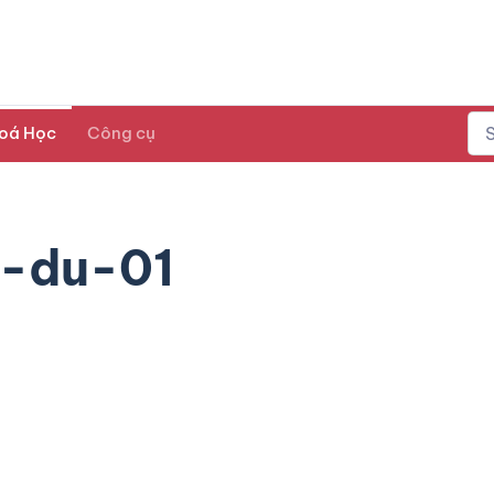
oá Học
Công cụ
-du-01