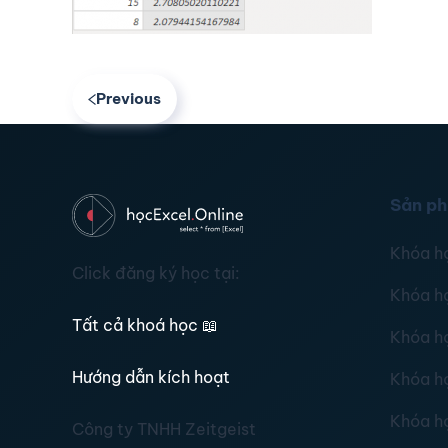
Previous
Sản p
Khóa h
Click đăng ký học tại:
Khóa h
Tất cả khoá học
📖
Khóa h
Hướng dẫn kích hoạt
Khóa h
Khóa h
Công ty TNHH Zeitgeist