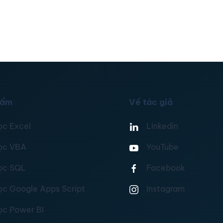
hẩm
Về tác giả
ọc Excel
Linkedin
ọc VBA
YouTube
ọc SQL
Facebook
ọc Google Apps Script
Instagram
ọc Power BI