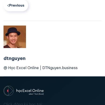
Previous
dtnguyen
@ Học Excel Online | DTNguyen.business
Click đăng ký học tại: