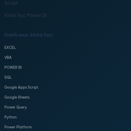
Script
Khóa học Power BI
Danh mục khóa học
EXCEL
VBA
POWER BI
SQL
Google Apps Script
Google Sheets
Power Query
Python
Power Platform