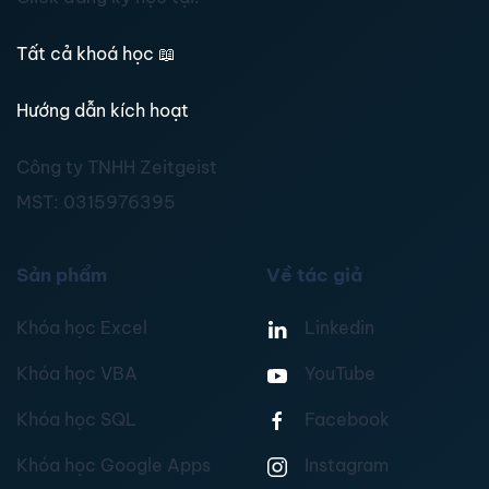
Tất cả khoá học
📖
Hướng dẫn kích hoạt
Công ty TNHH Zeitgeist
MST:
0315976395
Sản phẩm
Về tác giả
Khóa học Excel
Linkedin
Khóa học VBA
YouTube
Khóa học SQL
Facebook
Khóa học Google Apps
Instagram