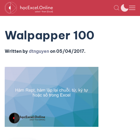
Walpapper 100
Written by
dtnguyen
on
05/04/2017
.