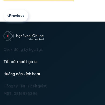
Previous
Click đăng ký học tại:
Tất cả khoá học
📖
Hướng dẫn kích hoạt
Công ty TNHH Zeitgeist
MST:
0315976395