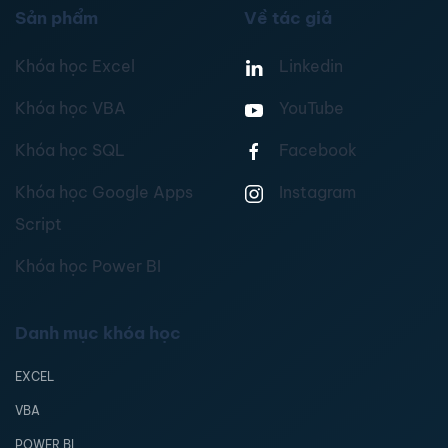
Sản phẩm
Về tác giả
Khóa học Excel
Linkedin
Khóa học VBA
YouTube
Khóa học SQL
Facebook
Khóa học Google Apps
Instagram
Script
Khóa học Power BI
Danh mục khóa học
EXCEL
VBA
POWER BI