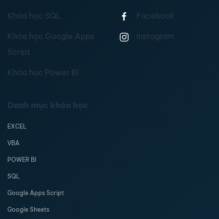
Khóa học SQL
Facebook
Khóa học Google Apps
Instagram
Script
Khóa học Power BI
Danh mục khóa học
EXCEL
VBA
POWER BI
SQL
Google Apps Script
Google Sheets