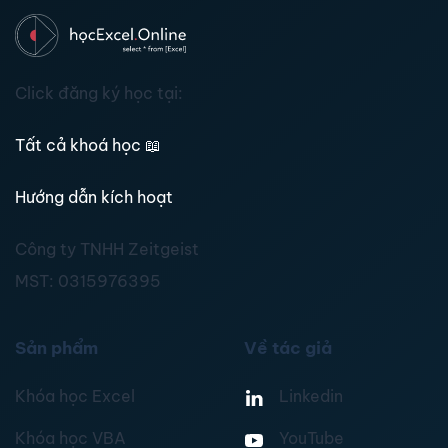
Click đăng ký học tại:
Tất cả khoá học
📖
Hướng dẫn kích hoạt
Công ty TNHH Zeitgeist
MST:
0315976395
Sản phẩm
Về tác giả
Khóa học Excel
Linkedin
Khóa học VBA
YouTube