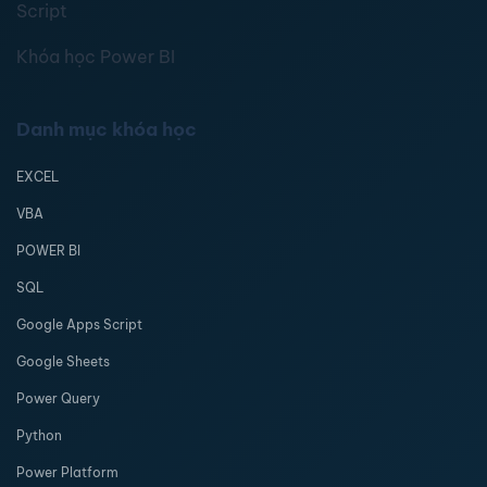
Script
Khóa học Power BI
Danh mục khóa học
EXCEL
VBA
POWER BI
SQL
Google Apps Script
Google Sheets
Power Query
Python
Power Platform