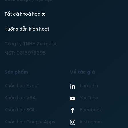
Tất cả khoá học
📖
Hướng dẫn kích hoạt
Công ty TNHH Zeitgeist
MST:
0315976395
Sản phẩm
Về tác giả
Khóa học Excel
Linkedin
Khóa học VBA
YouTube
Khóa học SQL
Facebook
Khóa học Google Apps
Instagram