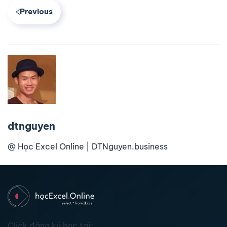
Previous
dtnguyen
@ Học Excel Online | DTNguyen.business
Click đăng ký học tại: