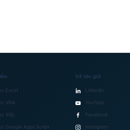
hẩm
Về tác giả
ọc Excel
Linkedin
ọc VBA
YouTube
ọc SQL
Facebook
ọc Google Apps Script
Instagram