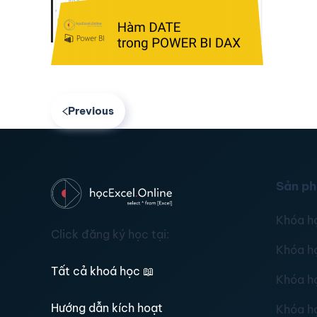
Previous
Sản p
Khóa h
Click đăng ký học tại:
Khóa h
Tất cả khoá học
📖
Khóa h
Hướng dẫn kích hoạt
Khóa h