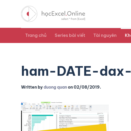
Trang chủ
Series bài viết
Tài nguyên
Kh
ham-DATE-dax-
Written by
duong quan
on
02/08/2019
.