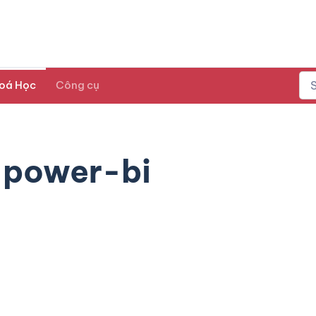
oá Học
Công cụ
power-bi