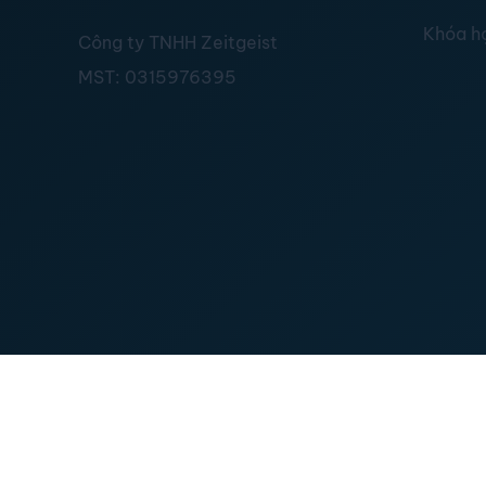
Khóa h
Công ty TNHH Zeitgeist
MST:
0315976395