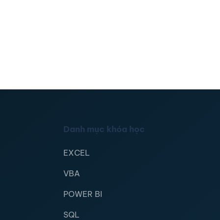
Danh mục khóa học
EXCEL
VBA
POWER BI
SQL