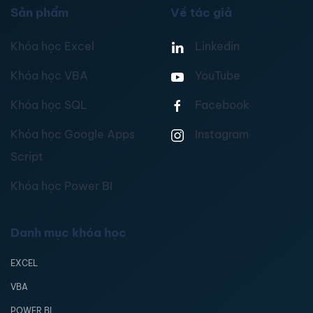
Sản phẩm
Về tác giả
Khóa học Excel
Linkedin
Khóa học VBA
YouTube
Khóa học SQL
Facebook
Khóa học Google Apps
Instagram
Script
Khóa học Power BI
Danh mục khóa học
EXCEL
VBA
POWER BI