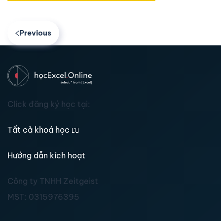
Previous
Click đăng ký học tại:
Tất cả khoá học
📖
Hướng dẫn kích hoạt
Công ty TNHH Zeitgeist
MST:
0315976395