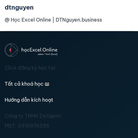
dtnguyen
@ Học Excel Online | DTNguyen.business
Click đăng ký học tại:
Tất cả khoá học
📖
Hướng dẫn kích hoạt
Công ty TNHH Zeitgeist
MST:
0315976395