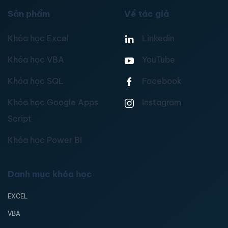
Sản phẩm
Về tác giả
Khóa học Excel
Linkedin
Khóa học VBA
YouTube
Khóa học SQL
Facebook
Khóa học Google Apps
Instagram
Script
Khóa học Power BI
Danh mục khóa học
EXCEL
VBA