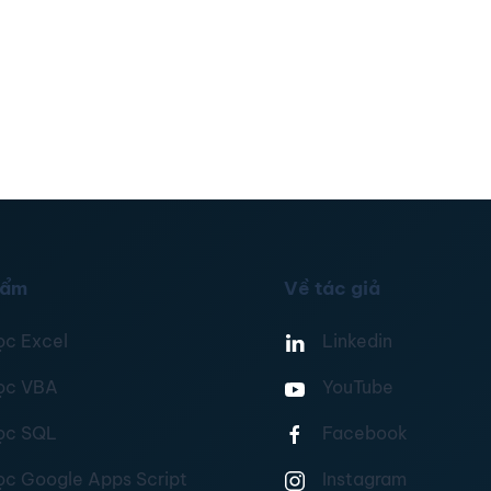
hẩm
Về tác giả
ọc Excel
Linkedin
ọc VBA
YouTube
ọc SQL
Facebook
ọc Google Apps Script
Instagram