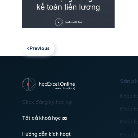
Previous
Sản p
Khóa h
Click đăng ký học tại:
Khóa h
Tất cả khoá học
📖
Khóa h
Hướng dẫn kích hoạt
Khóa h