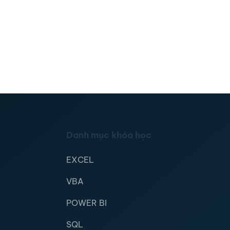
Danh mục khóa học
EXCEL
VBA
POWER BI
SQL