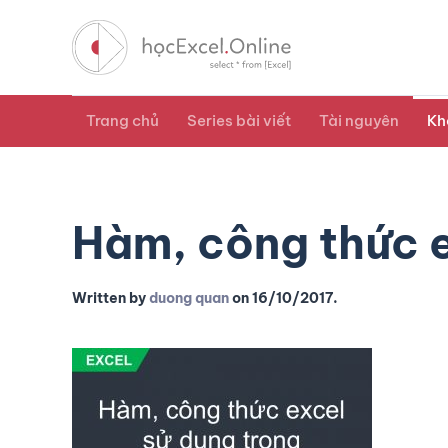
Trang chủ
Series bài viết
Tài nguyên
Kh
Hàm, công thức e
Written by
duong quan
on
16/10/2017
.