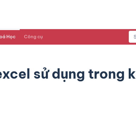
oá Học
Công cụ
xcel sử dụng trong k