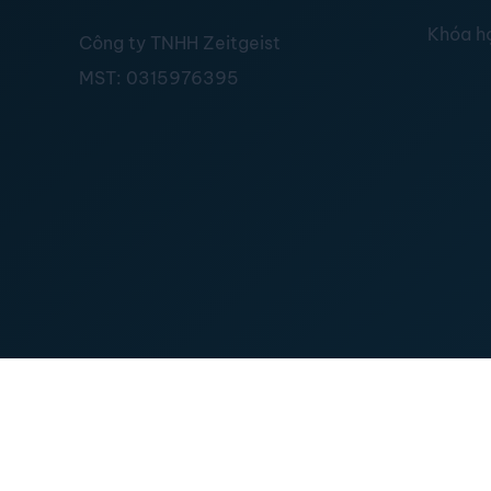
Khóa h
Công ty TNHH Zeitgeist
MST:
0315976395