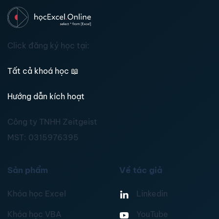
Click đăng ký học tại:
Tất cả khoá học
📖
Hướng dẫn kích hoạt
Công ty TNHH Zeitgeist
MST:
0315976395
Sản phẩm
Về tác giả
Khóa học Excel
Linkedin
Khóa học VBA
YouTube