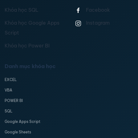
Khóa học SQL
Facebook
Khóa học Google Apps
Instagram
Script
Khóa học Power BI
Danh mục khóa học
EXCEL
VBA
POWER BI
SQL
Google Apps Script
Google Sheets