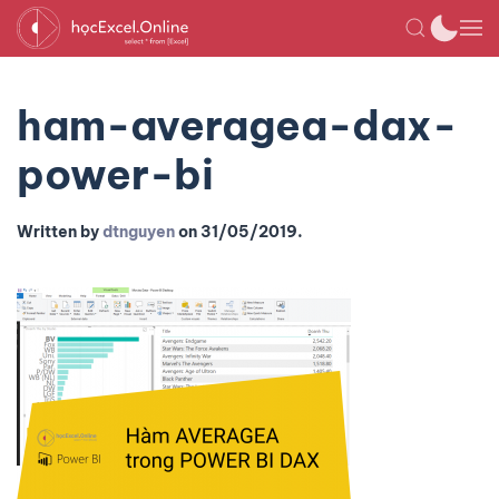
ham-averagea-dax-
power-bi
Written by
dtnguyen
on
31/05/2019
.