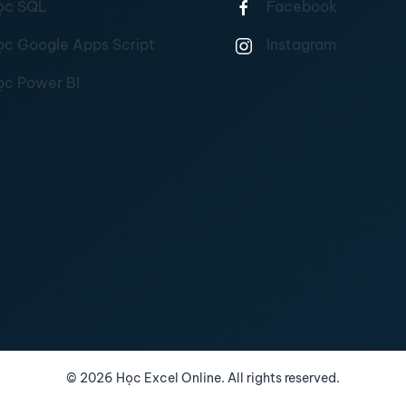
ọc SQL
Facebook
ọc Google Apps Script
Instagram
ọc Power BI
©
2026
Học Excel Online. All rights reserved.