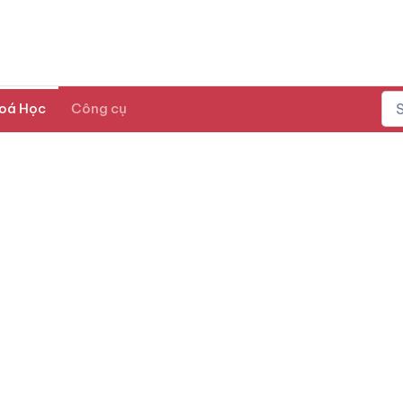
oá Học
Công cụ