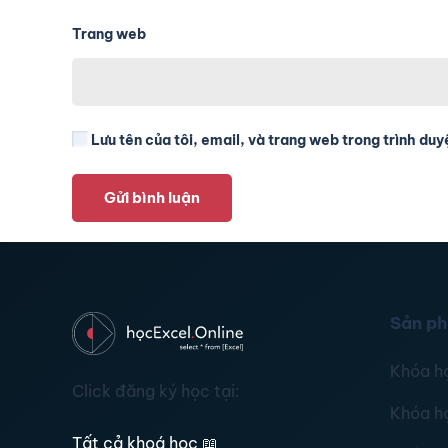
Trang web
Lưu tên của tôi, email, và trang web trong trình duyệ
Gửi bình luận
Sản p
Khóa h
Click đăng ký học tại:
Khóa h
Tất cả khoá học
📖