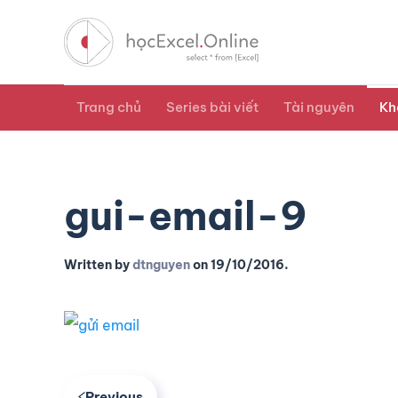
Trang chủ
Series bài viết
Tài nguyên
Kh
gui-email-9
Written by
dtnguyen
on
19/10/2016
.
Previous