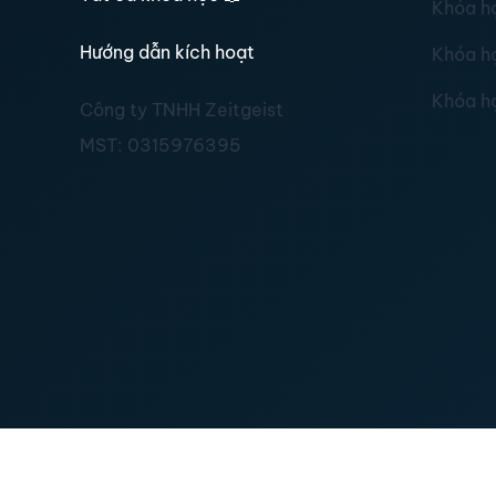
Khóa h
Hướng dẫn kích hoạt
Khóa h
Khóa h
Công ty TNHH Zeitgeist
MST:
0315976395