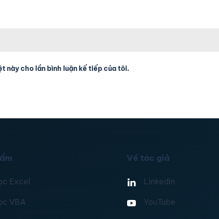
t này cho lần bình luận kế tiếp của tôi.
hẩm
Về tác giả
ọc Excel
Linkedin
ọc VBA
YouTube