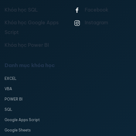
Khóa học SQL
Facebook
Khóa học Google Apps
Instagram
Script
Khóa học Power BI
Danh mục khóa học
EXCEL
VBA
POWER BI
SQL
Google Apps Script
Google Sheets