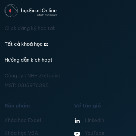
Click đăng ký học tại:
Tất cả khoá học
📖
Hướng dẫn kích hoạt
Công ty TNHH Zeitgeist
MST:
0315976395
Sản phẩm
Về tác giả
Khóa học Excel
Linkedin
Khóa học VBA
YouTube