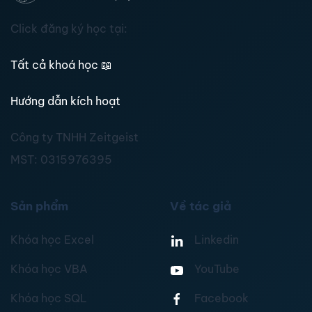
Click đăng ký học tại:
Tất cả khoá học
📖
Hướng dẫn kích hoạt
Công ty TNHH Zeitgeist
MST:
0315976395
Sản phẩm
Về tác giả
Khóa học Excel
Linkedin
Khóa học VBA
YouTube
Khóa học SQL
Facebook