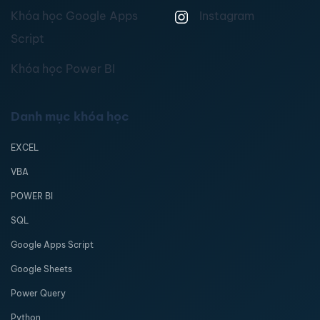
Khóa học Google Apps
Instagram
Script
Khóa học Power BI
Danh mục khóa học
EXCEL
VBA
POWER BI
SQL
Google Apps Script
Google Sheets
Power Query
Python