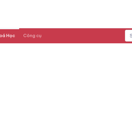
oá Học
Công cụ