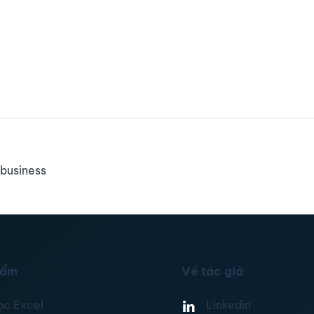
business
hẩm
Về tác giả
ọc Excel
Linkedin