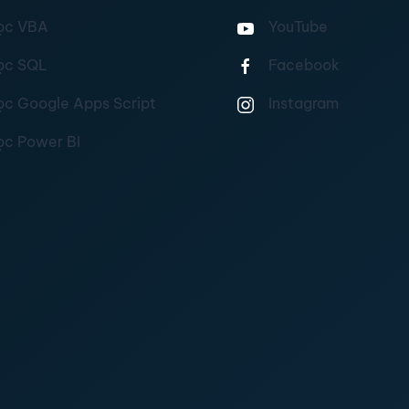
ọc VBA
YouTube
ọc SQL
Facebook
ọc Google Apps Script
Instagram
ọc Power BI