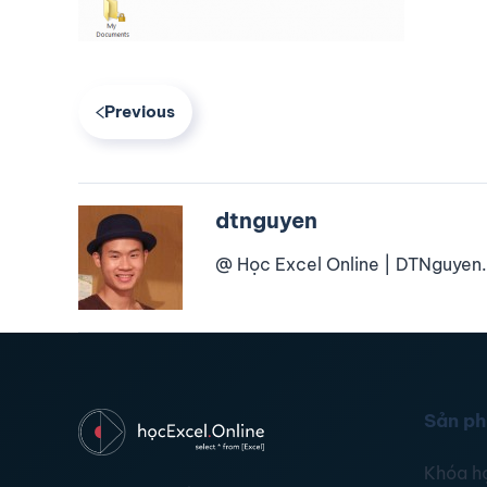
Previous
dtnguyen
@ Học Excel Online | DTNguyen.
Sản p
Khóa h