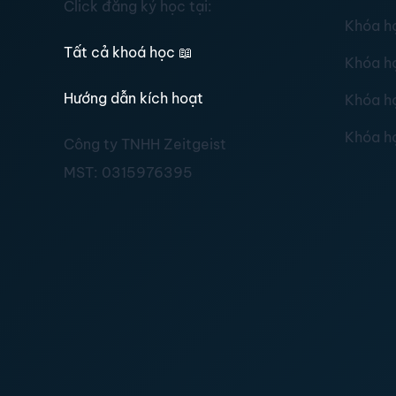
Click đăng ký học tại:
Khóa h
Tất cả khoá học
📖
Khóa h
Hướng dẫn kích hoạt
Khóa h
Khóa h
Công ty TNHH Zeitgeist
MST:
0315976395