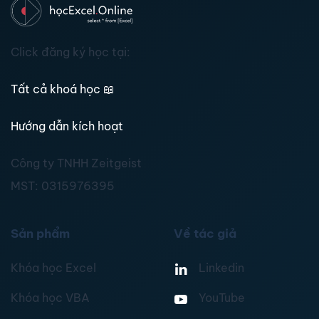
Click đăng ký học tại:
Tất cả khoá học
📖
Hướng dẫn kích hoạt
Công ty TNHH Zeitgeist
MST:
0315976395
Sản phẩm
Về tác giả
Khóa học Excel
Linkedin
Khóa học VBA
YouTube