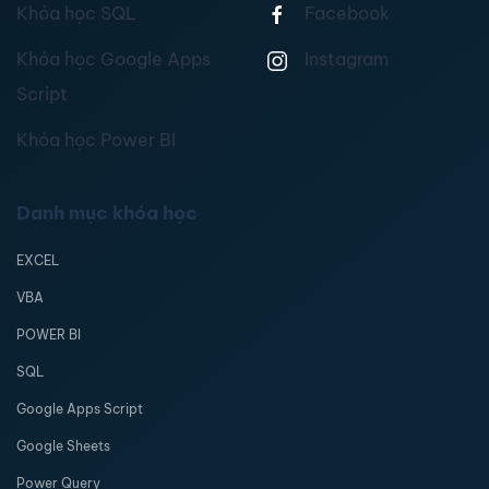
Khóa học SQL
Facebook
Khóa học Google Apps
Instagram
Script
Khóa học Power BI
Danh mục khóa học
EXCEL
VBA
POWER BI
SQL
Google Apps Script
Google Sheets
Power Query