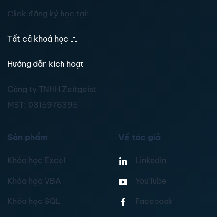
Click đăng ký học tại:
Tất cả khoá học
📖
Hướng dẫn kích hoạt
Công ty TNHH Zeitgeist
MST:
0315976395
Sản phẩm
Về tác giả
Khóa học Excel
Linkedin
Khóa học VBA
YouTube
Khóa học SQL
Facebook