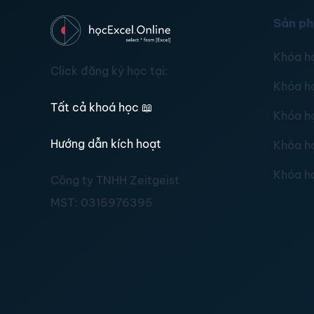
Sản p
Khóa h
Click đăng ký học tại:
Khóa h
Tất cả khoá học
📖
Khóa h
Hướng dẫn kích hoạt
Khóa h
Khóa h
Công ty TNHH Zeitgeist
MST:
0315976395