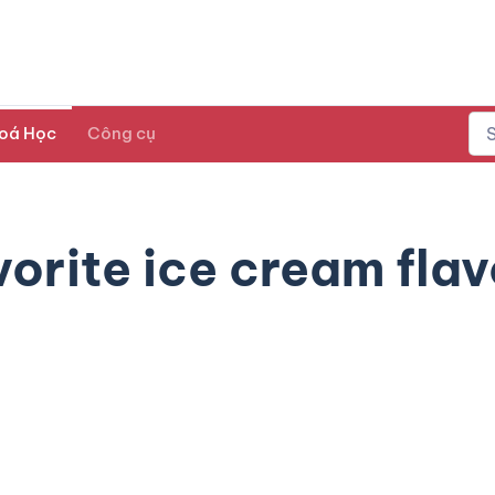
oá Học
Công cụ
vorite ice cream flav