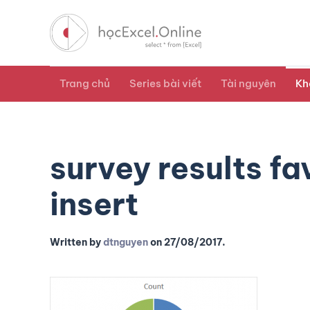
Trang chủ
Series bài viết
Tài nguyên
Kh
survey results fa
insert
Written by
dtnguyen
on
27/08/2017
.