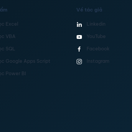
hẩm
Về tác giả
ọc Excel
Linkedin
ọc VBA
YouTube
ọc SQL
Facebook
ọc Google Apps Script
Instagram
ọc Power BI