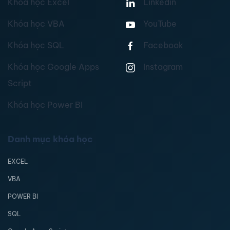
Khóa học Excel
Linkedin
Khóa học VBA
YouTube
Khóa học SQL
Facebook
Khóa học Google Apps
Instagram
Script
Khóa học Power BI
Danh mục khóa học
EXCEL
VBA
POWER BI
SQL