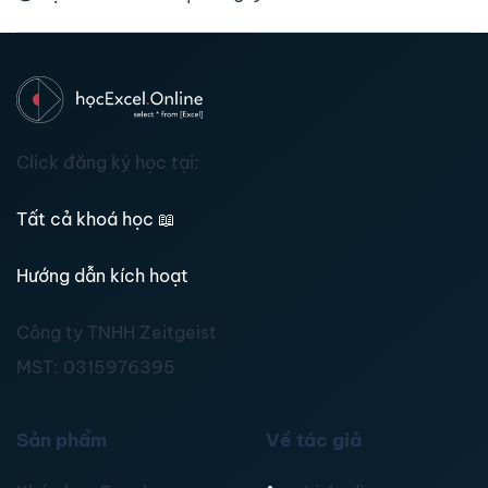
Click đăng ký học tại:
Tất cả khoá học
📖
Hướng dẫn kích hoạt
Công ty TNHH Zeitgeist
MST:
0315976395
Sản phẩm
Về tác giả