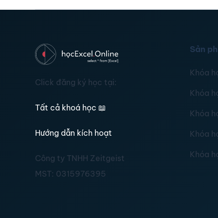
Sản p
Khóa h
Click đăng ký học tại:
Khóa h
Tất cả khoá học
📖
Khóa h
Hướng dẫn kích hoạt
Khóa h
Khóa h
Công ty TNHH Zeitgeist
MST:
0315976395