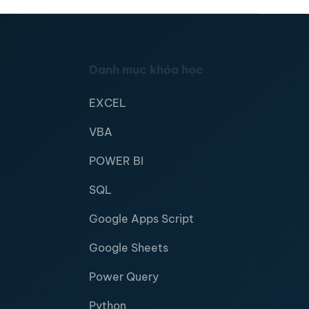
Danh mục khóa học
EXCEL
VBA
POWER BI
SQL
Google Apps Script
Google Sheets
Power Query
Python