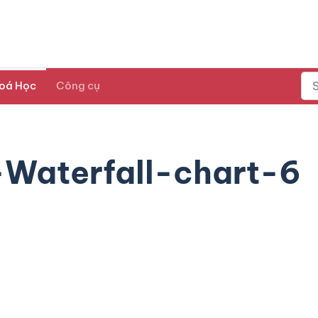
oá Học
Công cụ
-Waterfall-chart-6