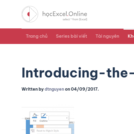
Trang chủ
Series bài viết
Tài nguyên
Kh
Introducing-the
Written by
dtnguyen
on
04/09/2017
.