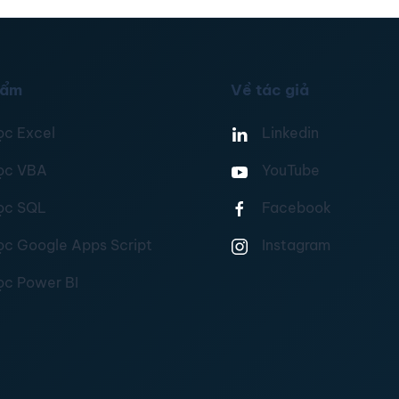
hẩm
Về tác giả
ọc Excel
Linkedin
ọc VBA
YouTube
ọc SQL
Facebook
ọc Google Apps Script
Instagram
ọc Power BI