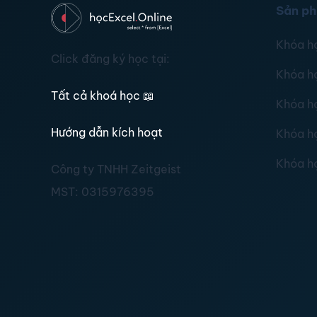
Sản p
Khóa h
Click đăng ký học tại:
Khóa h
Tất cả khoá học
📖
Khóa h
Hướng dẫn kích hoạt
Khóa h
Khóa h
Công ty TNHH Zeitgeist
MST:
0315976395