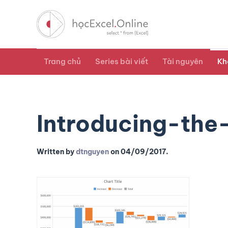
Trang chủ
Series bài viết
Tài nguyên
Kh
Introducing-the
Written by
dtnguyen
on
04/09/2017
.