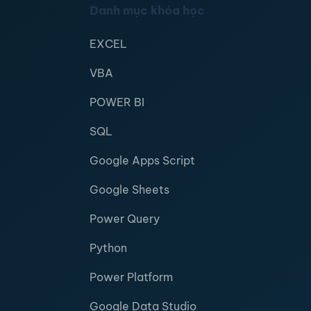
Danh mục khóa học
EXCEL
VBA
POWER BI
SQL
Google Apps Script
Google Sheets
Power Query
Python
Power Platform
Google Data Studio