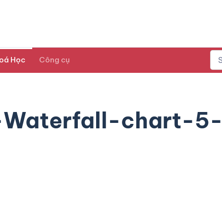
oá Học
Công cụ
-Waterfall-chart-5