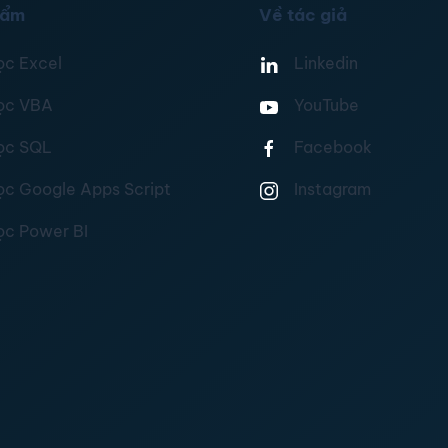
hẩm
Về tác giả
ọc Excel
Linkedin
ọc VBA
YouTube
ọc SQL
Facebook
ọc Google Apps Script
Instagram
ọc Power BI