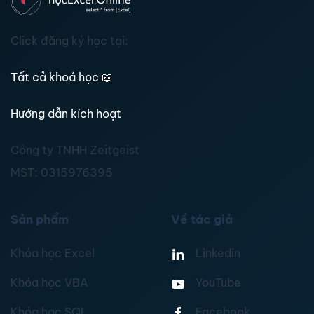
Click đăng ký học tại:
Tất cả khoá học
📖
Hướng dẫn kích hoạt
Công ty TNHH Zeitgeist
MST:
0315976395
Sản phẩm
Về tác giả
Khóa học Excel
Linkedin
Khóa học VBA
YouTube
Khóa học SQL
Facebook