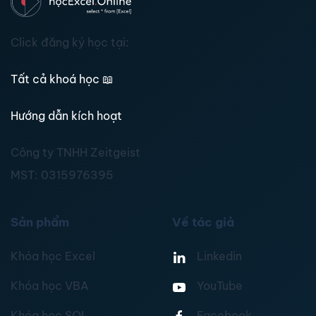
Click đăng ký học tại:
Tất cả khoá học
📖
Hướng dẫn kích hoạt
Công ty TNHH Zeitgeist
MST:
0315976395
Sản phẩm
Về tác giả
Khóa học Excel
Linkedin
Khóa học VBA
YouTube
Khóa học SQL
Facebook