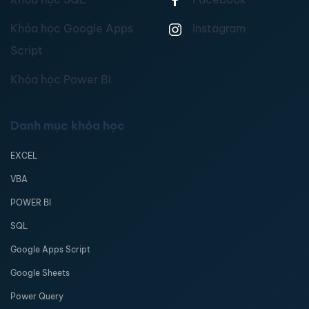
Khóa học Google Apps
Instagram
Script
Khóa học Power BI
Danh mục khóa học
EXCEL
VBA
POWER BI
SQL
Google Apps Script
Google Sheets
Power Query