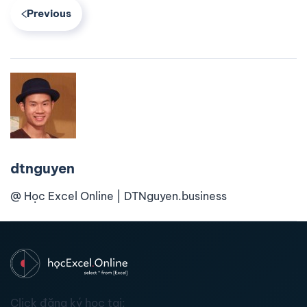
Previous
dtnguyen
@ Học Excel Online | DTNguyen.business
Click đăng ký học tại: