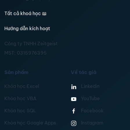
Tất cả khoá học
📖
Hướng dẫn kích hoạt
Công ty TNHH Zeitgeist
MST:
0315976395
Sản phẩm
Về tác giả
Khóa học Excel
Linkedin
Khóa học VBA
YouTube
Khóa học SQL
Facebook
Khóa học Google Apps
Instagram