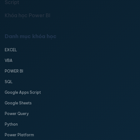
Script
Khóa học Power BI
Danh mục khóa học
EXCEL
VBA
POWER BI
SQL
Google Apps Script
Google Sheets
Power Query
Python
Power Platform