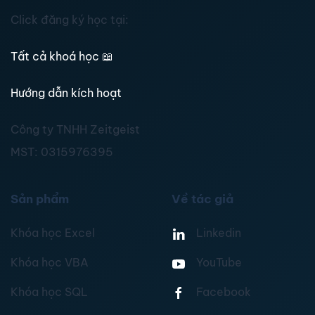
Click đăng ký học tại:
Tất cả khoá học
📖
Hướng dẫn kích hoạt
Công ty TNHH Zeitgeist
MST:
0315976395
Sản phẩm
Về tác giả
Khóa học Excel
Linkedin
Khóa học VBA
YouTube
Khóa học SQL
Facebook