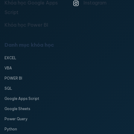
Khóa học Google Apps
Instagram
Script
Khóa học Power BI
Danh mục khóa học
EXCEL
VBA
POWER BI
SQL
Google Apps Script
Google Sheets
Power Query
Python