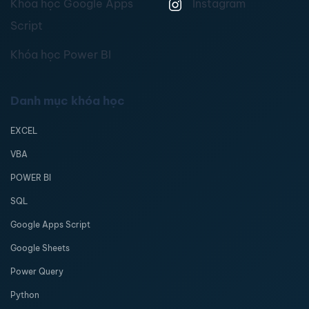
Khóa học Google Apps
Instagram
Script
Khóa học Power BI
Danh mục khóa học
EXCEL
VBA
POWER BI
SQL
Google Apps Script
Google Sheets
Power Query
Python