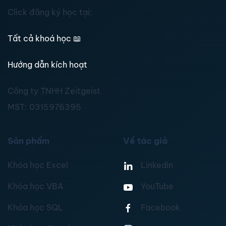
Click đăng ký học tại:
Tất cả khoá học
📖
Hướng dẫn kích hoạt
Công ty TNHH Zeitgeist
MST:
0315976395
Sản phẩm
Về tác giả
Khóa học Excel
Linkedin
Khóa học VBA
YouTube
Khóa học SQL
Facebook