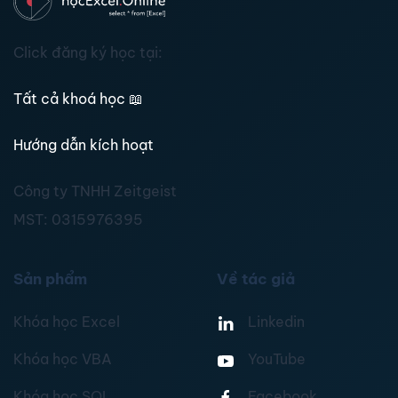
Click đăng ký học tại:
Tất cả khoá học
📖
Hướng dẫn kích hoạt
Công ty TNHH Zeitgeist
MST:
0315976395
Sản phẩm
Về tác giả
Khóa học Excel
Linkedin
Khóa học VBA
YouTube
Khóa học SQL
Facebook