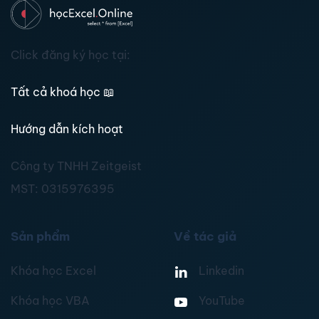
Click đăng ký học tại:
Tất cả khoá học
📖
Hướng dẫn kích hoạt
Công ty TNHH Zeitgeist
MST:
0315976395
Sản phẩm
Về tác giả
Khóa học Excel
Linkedin
Khóa học VBA
YouTube