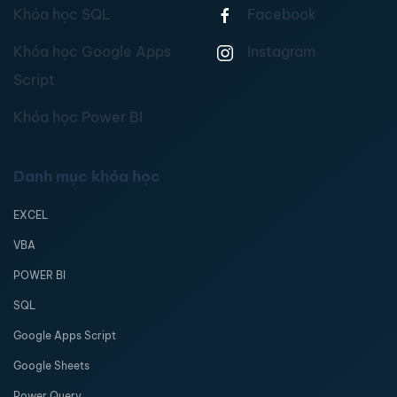
Khóa học SQL
Facebook
Khóa học Google Apps
Instagram
Script
Khóa học Power BI
Danh mục khóa học
EXCEL
VBA
POWER BI
SQL
Google Apps Script
Google Sheets
Power Query