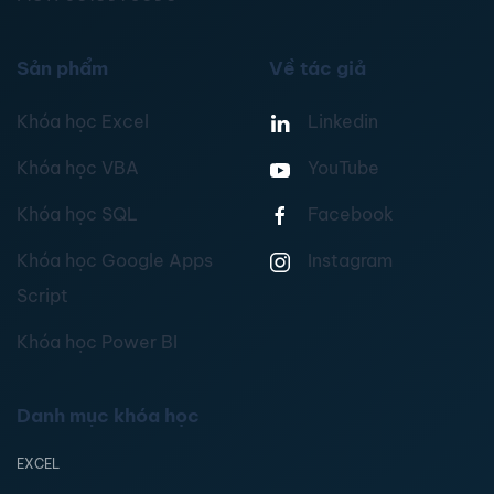
Sản phẩm
Về tác giả
Khóa học Excel
Linkedin
Khóa học VBA
YouTube
Khóa học SQL
Facebook
Khóa học Google Apps
Instagram
Script
Khóa học Power BI
Danh mục khóa học
EXCEL