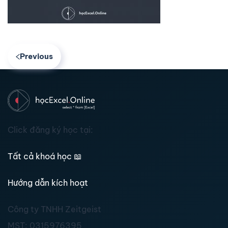
Previous
Click đăng ký học tại:
Tất cả khoá học
📖
Hướng dẫn kích hoạt
Công ty TNHH Zeitgeist
MST:
0315976395