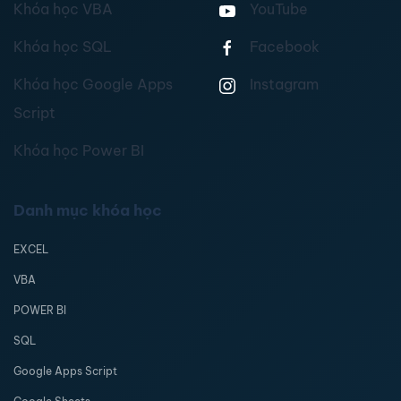
Khóa học VBA
YouTube
Khóa học SQL
Facebook
Khóa học Google Apps
Instagram
Script
Khóa học Power BI
Danh mục khóa học
EXCEL
VBA
POWER BI
SQL
Google Apps Script