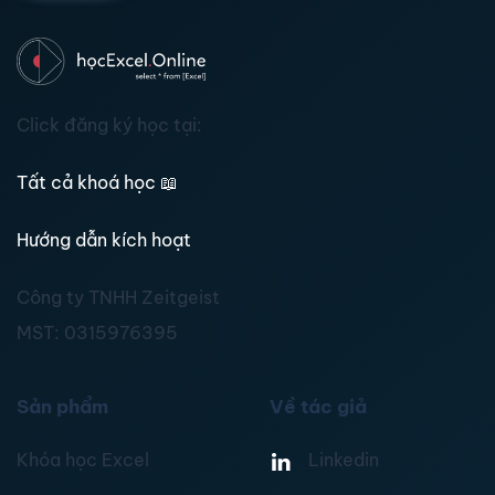
Click đăng ký học tại:
Tất cả khoá học
📖
Hướng dẫn kích hoạt
Công ty TNHH Zeitgeist
MST:
0315976395
Sản phẩm
Về tác giả
Khóa học Excel
Linkedin