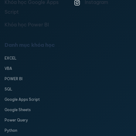
Khóa học Google Apps
Instagram
Script
Khóa học Power BI
Danh mục khóa học
EXCEL
VBA
POWER BI
SQL
Google Apps Script
Google Sheets
Power Query
Python