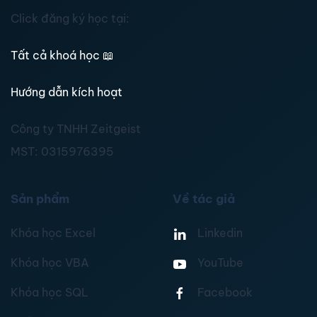
Click đăng ký học tại:
Tất cả khoá học
📖
Hướng dẫn kích hoạt
Công ty TNHH Zeitgeist
MST:
0315976395
Sản phẩm
Về tác giả
Khóa học Excel
Linkedin
Khóa học VBA
YouTube
Khóa học SQL
Facebook