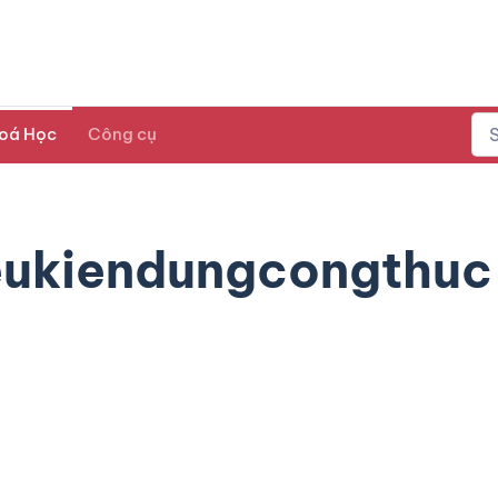
oá Học
Công cụ
eukiendungcongthuc