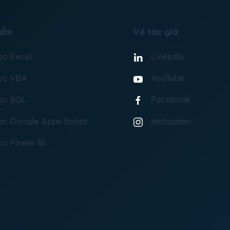
hẩm
Về tác giả
ọc Excel
Linkedin
ọc VBA
YouTube
ọc SQL
Facebook
ọc Google Apps Script
Instagram
ọc Power BI