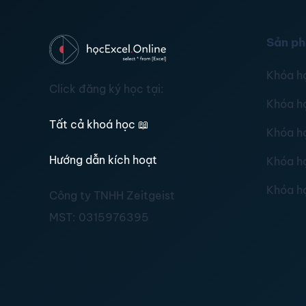
Sản p
Khóa h
Click đăng ký học tại:
Khóa h
Tất cả khoá học
📖
Khóa h
Hướng dẫn kích hoạt
Khóa h
Khóa h
Công ty TNHH Zeitgeist
MST:
0315976395