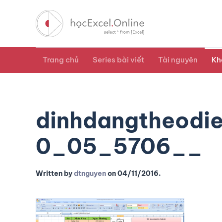
Trang chủ
Series bài viết
Tài nguyên
Kh
dinhdangtheodi
0_05_5706__
Written by
dtnguyen
on
04/11/2016
.