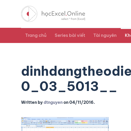
Trang chủ
Series bài viết
Tài nguyên
Kh
dinhdangtheodi
0_03_5013__
Written by
dtnguyen
on
04/11/2016
.