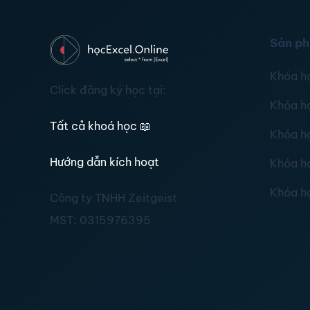
Sản p
Khóa h
Click đăng ký học tại:
Khóa h
Tất cả khoá học
📖
Khóa h
Hướng dẫn kích hoạt
Khóa h
Khóa h
Công ty TNHH Zeitgeist
MST:
0315976395