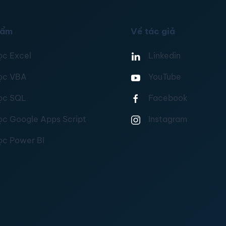
hẩm
Về tác giả
ọc Excel
Linkedin
ọc VBA
YouTube
ọc SQL
Facebook
ọc Google Apps Script
Instagram
ọc Power BI