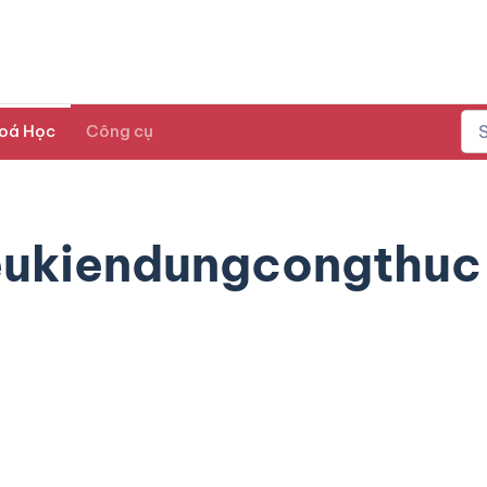
oá Học
Công cụ
eukiendungcongthuc