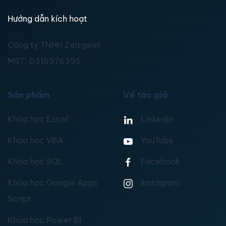
Hướng dẫn kích hoạt
Công ty TNHH Zeitgeist
MST:
0315976395
Sản phẩm
Về tác giả
Khóa học Excel
Linkedin
Khóa học VBA
YouTube
Khóa học SQL
Facebook
Khóa học Google Apps
Instagram
Script
Khóa học Power BI