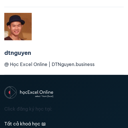
dtnguyen
@ Học Excel Online | DTNguyen.business
Click đăng ký học tại:
Tất cả khoá học
📖