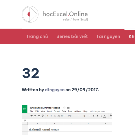
Trang chủ
Series bài viết
Tài nguyên
Kh
32
Written by
dtnguyen
on
29/09/2017
.