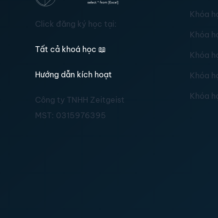
Khóa h
Click đăng ký học tại:
Khóa h
Tất cả khoá học
📖
Khóa h
Hướng dẫn kích hoạt
Khóa h
Khóa h
Công ty TNHH Zeitgeist
MST:
0315976395