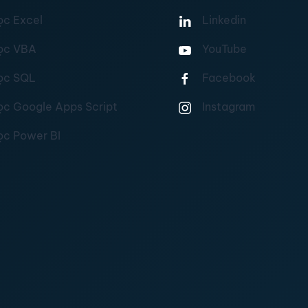
ọc Excel
Linkedin
ọc VBA
YouTube
ọc SQL
Facebook
ọc Google Apps Script
Instagram
ọc Power BI