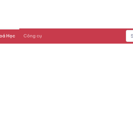
oá Học
Công cụ