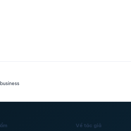
business
hẩm
Về tác giả